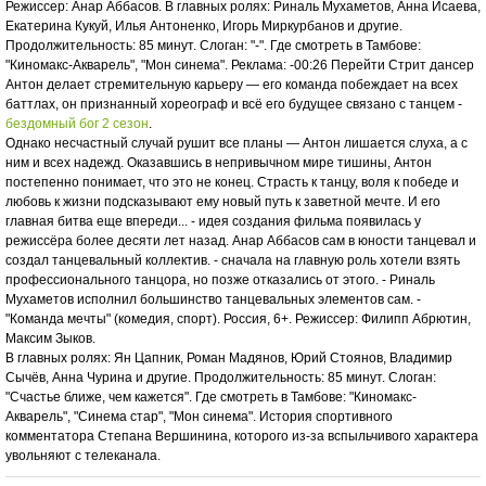
Режиссер: Анар Аббасов. В главных ролях: Риналь Мухаметов, Анна Исаева,
Екатерина Кукуй, Илья Антоненко, Игорь Миркурбанов и другие.
Продолжительность: 85 минут. Слоган: "-". Где смотреть в Тамбове:
"Киномакс-Акварель", "Мон синема". Реклама: -00:26 Перейти Стрит дансер
Антон делает стремительную карьеру — его команда побеждает на всех
баттлах, он признанный хореограф и всё его будущее связано с танцем -
бездомный бог 2 сезон
.
Однако несчастный случай рушит все планы — Антон лишается слуха, а с
ним и всех надежд. Оказавшись в непривычном мире тишины, Антон
постепенно понимает, что это не конец. Страсть к танцу, воля к победе и
любовь к жизни подсказывают ему новый путь к заветной мечте. И его
главная битва еще впереди... - идея создания фильма появилась у
режиссёра более десяти лет назад. Анар Аббасов сам в юности танцевал и
создал танцевальный коллектив. - сначала на главную роль хотели взять
профессионального танцора, но позже отказались от этого. - Риналь
Мухаметов исполнил большинство танцевальных элементов сам. -
"Команда мечты" (комедия, спорт). Россия, 6+. Режиссер: Филипп Абрютин,
Максим Зыков.
В главных ролях: Ян Цапник, Роман Мадянов, Юрий Стоянов, Владимир
Сычёв, Анна Чурина и другие. Продолжительность: 85 минут. Слоган:
"Счастье ближе, чем кажется". Где смотреть в Тамбове: "Киномакс-
Акварель", "Синема стар", "Мон синема". История спортивного
комментатора Степана Вершинина, которого из-за вспыльчивого характера
увольняют с телеканала.